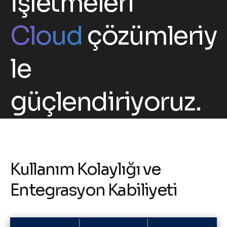
İşletmeleri
Cloud
çözümleriy
le
güçlendiriyoruz.
K
u
l
l
a
n
ı
m
K
o
l
a
y
l
ı
ğ
ı
v
e
E
n
t
e
g
r
a
s
y
o
n
K
a
b
i
l
i
y
e
t
i