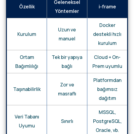
Geleneksel
Özellik
i-frame
Yöntemler
Docker
Uzun ve
Kurulum
destekli hızlı
manuel
kurulum
Ortam
Tek bir yapıya
Cloud + On-
Bağımlılığı
bağlı
Prem uyumlu
Platformdan
Zor ve
Taşınabilirlik
bağımsız
masraflı
dağıtım
MSSQL,
Veri Tabanı
Sınırlı
PostgreSQL,
Uyumu
Oracle, vb.