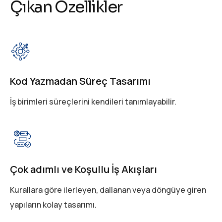
Ç
ı
k
a
n
Ö
z
e
l
l
i
k
l
e
r
Kod Yazmadan Süreç Tasarımı
İş birimleri süreçlerini kendileri tanımlayabilir.
Çok adımlı ve Koşullu İş Akışları
Kurallara göre ilerleyen, dallanan veya döngüye giren
yapıların kolay tasarımı.