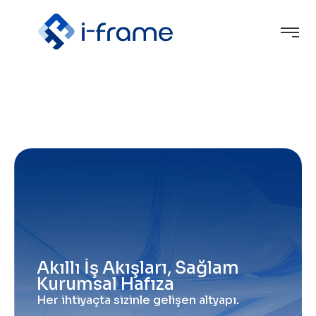
A
k
ı
l
l
ı
İ
ş
A
k
ı
ş
l
a
r
ı
,
S
a
ğ
l
a
m
K
u
r
u
m
s
a
l
H
a
f
ı
z
a
H
e
r
i
h
t
i
y
a
ç
t
a
s
i
z
i
n
l
e
g
e
l
i
ş
e
n
a
l
t
y
a
p
ı
.