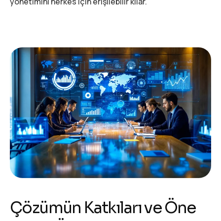
yönetimini herkes için erişilebilir kılar.
Ç
ö
z
ü
m
ü
n
K
a
t
k
ı
l
a
r
ı
v
e
Ö
n
e