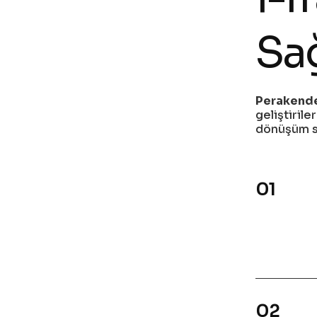
Sağ
Perakende
geliştiril
dönüşüm s