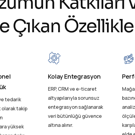
z
ü
m
ü
n
K
a
t
k
ı
l
a
r
ı
e
Ç
ı
k
a
n
Ö
z
e
l
l
i
k
l
e
onel
Kolay Entegrasyon
Perf
ük
ERP, CRM ve e-ticaret
Mağaz
altyapılarıyla sorunsuz
bazın
ve tedarik
entegrasyon sağlanarak
analiz
k olarak takip
veri bütünlüğü güvence
ölçüle
üm
altına alınır.
karşıl
ara yüksek
elde e