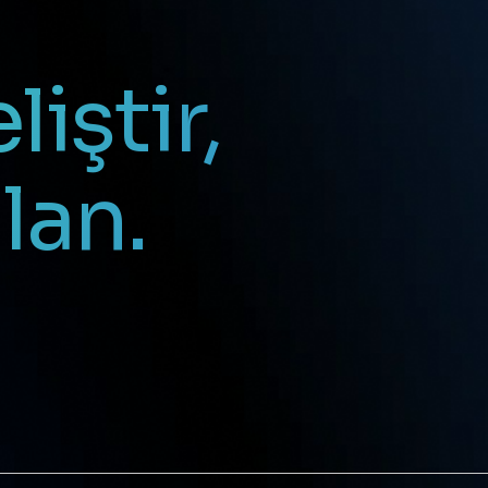
iştir,
lan.