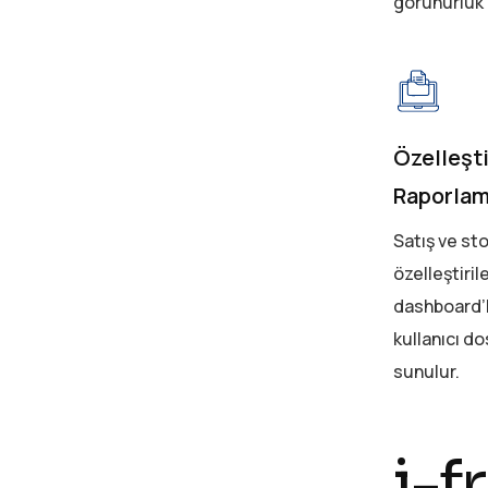
görünürlük k
Özelleşti
Raporla
Satış ve sto
özelleştirile
dashboard’
kullanıcı do
sunulur.
i-f