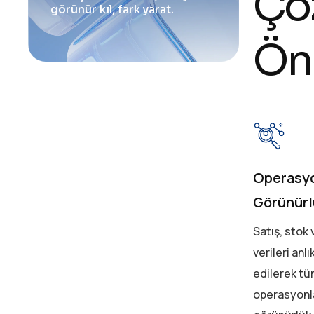
Ç
ö
g
ö
r
ü
n
ü
r
k
ı
l
,
f
a
r
k
y
a
r
a
t
.
Ö
n
Operasy
Görünürl
Satış, stok 
verileri anlı
edilerek t
operasyonl