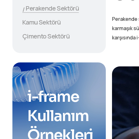
Perakende Sektörü
Perakende s
Kamu Sektörü
karmaşık sü
Çimento Sektörü
karşısında i
i
-
f
r
a
m
e
K
u
l
l
a
n
ı
m
Ö
r
n
e
k
l
e
r
i