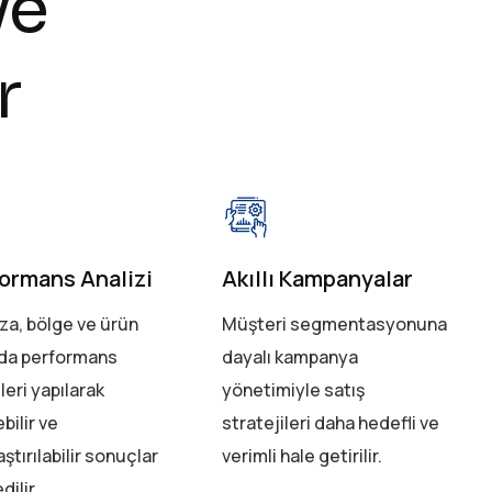
v
e
r
ormans Analizi
Akıllı Kampanyalar
a, bölge ve ürün
Müşteri segmentasyonuna
da performans
dayalı kampanya
leri yapılarak
yönetimiyle satış
bilir ve
stratejileri daha hedefli ve
aştırılabilir sonuçlar
verimli hale getirilir.
dilir.