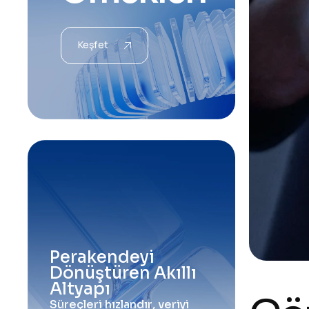
Keşfet
P
e
r
a
k
e
n
d
e
y
i
D
ö
n
ü
ş
t
ü
r
e
n
A
k
ı
l
l
ı
A
l
t
y
a
p
ı
S
ü
r
e
ç
l
e
r
i
h
ı
z
l
a
n
d
ı
r
,
v
e
r
i
y
i