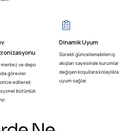
ev
Dinamik Uyum
kronizasyonu
Sürekli güncellenebilen iş
akışları sayesinde kurumlar
 merkez ve depo
değişen koşullara kolaylıkla
nda görevler
uyum sağlar.
onize edilerek
syonel bütünlük
ır.
örde Ne