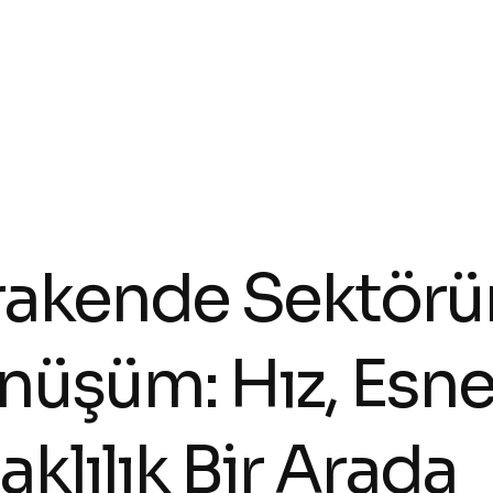
akende Sektörün
üşüm: Hız, Esnek
klılık Bir Arada