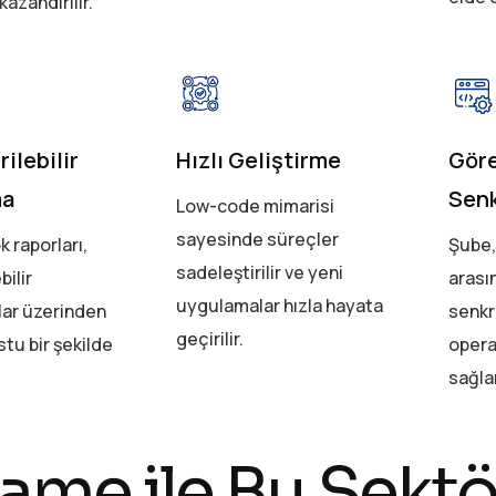
azandırılır.
rilebilir
Hızlı Geliştirme
Gör
ma
Sen
Low-code mimarisi
sayesinde süreçler
k raporları,
Şube,
sadeleştirilir ve yeni
bilir
arası
uygulamalar hızla hayata
lar üzerinden
senkr
geçirilir.
stu bir şekilde
opera
sağlan
rame ile Bu Sekt